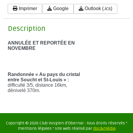
Imprimer
Google
Outlook (.ics)
Description
ANNULÉE ET REPORTÉE EN
NOVEMBRE
Randonnée « Au pays du cristal
entre Soucht et St-Louis » :
difficulté 3/5, distance 16km,
dénivelé 370m.
Copyright ©
2026
Club Vosgien d'Obernai - tous droits réservés •
mentions légales • site web réalisé par
doc&média